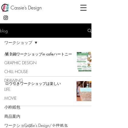
Cassie’s Design
blog
ワークショップ
All Posts
第２回ワークショップin cafeハートニー
GRAPHIC DESIGN
CHILL HOUSE
DRAWING
ロウ引きワークショップは楽しい
LIFE
MOVIE
小粋紙包
商品案内
ワークショップ
Cassie's Design
/小粋紙包