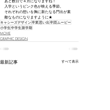
あと数日で４月になりますね！
入学というピンク色が映える季節。
それぞれの想いを胸に新たなる門出が素
敵なものになりますように★
キャシーズデザイン
卒業
思い出
卒団
ムービー
小学生
中学生
新学期
MOVIE
GRAPHIC DESIGN
最新記事
すべて表示