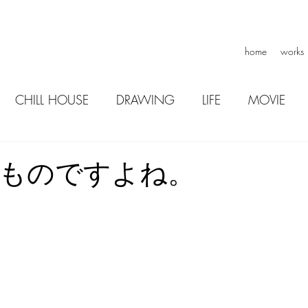
home
works
CHILL HOUSE
DRAWING
LIFE
MOVIE
プ
ものですよね。