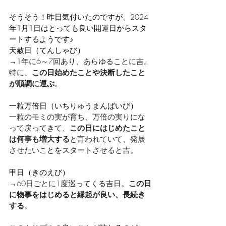
そうそう！昨日気付いたのですが、2024
年1月1日はとっても良い開運日からスタ
ートするようです♪
天赦日（てんしゃび）
→
1年に6～7回あり、あらゆることに吉。
特に、
この日始めたことや決断したこと
が順調に運ぶ
。
一粒万倍日（いちりゅうまんばいび）
一粒のモミの実が育ち、万倍の実りにな
って戻ってきて、
この日にはじめたこと
は何事も増大する
と言われていて、発展
させたいことをスタートさせると吉。
甲日（きのえび）
→
60日ごとに1度巡ってくる吉日。
この日
に物事をはじめると縁起が良い、長続き
する
。