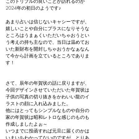
このトリプルの良いことが訪れるのが
2024年の初日のようです♪
あまり占いは信じないキャシーですが、
嬉しいことや自分にプラスになりそうな
ところはうまぁくいただいちゃおうとい
う考えの持ち主なので、当日は温めてお
いた新財布を開封しちゃおうかなぁなん
て今から計画を立ているところでありま
す！
さて、辰年の年賀状の話に戻りますが、
今回デザインさせていただいた年賀状は
子供の写真の切り抜きをかわいい龍のイ
ラストの顔に入れ込みました。
他にはとってもシンプルなものや自分の
家の年賀状は昭和レトロな感じのものも
作成しましたよぉ～
いつまでに投函すれば元旦に届くのかは
いまいちわかってないのですが、とりあ