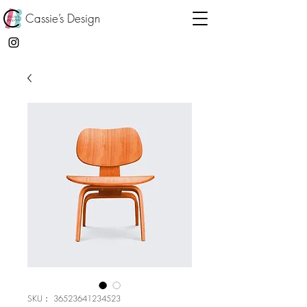
Cassie’s Design
SKU： 36523641234523