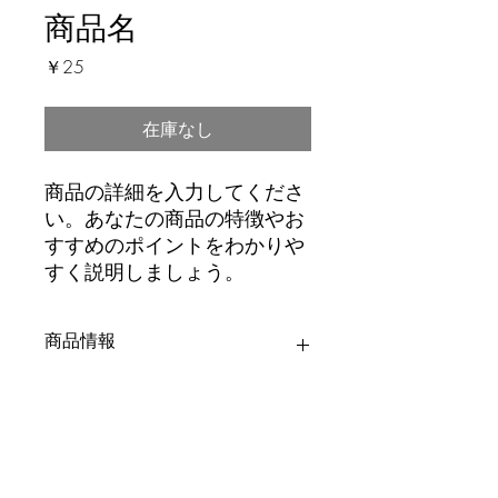
商品名
価
￥25
格
在庫なし
商品の詳細を入力してくださ
い。あなたの商品の特徴やお
すすめのポイントをわかりや
すく説明しましょう。
商品情報
商品の詳細を入力してください。サイ
返品・返金ポリシー
ズ、素材、取扱説明に加え、商品の特
徴やおすすめのポイントなどを説明し
ましょう。
返品・返金ポリシーを入力してくださ
商品の配送について
い。顧客が商品に満足しなかった場合