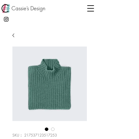
Cassie’s Design
SKU： 217537123517253