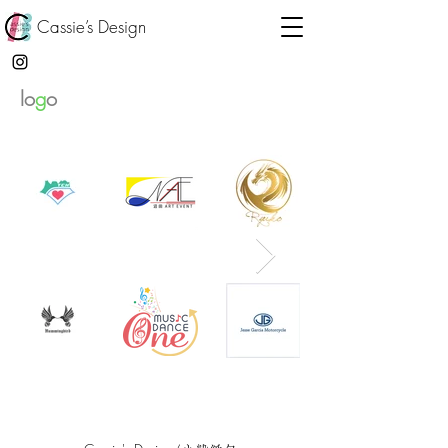
Cassie’s Design
lo
g
o